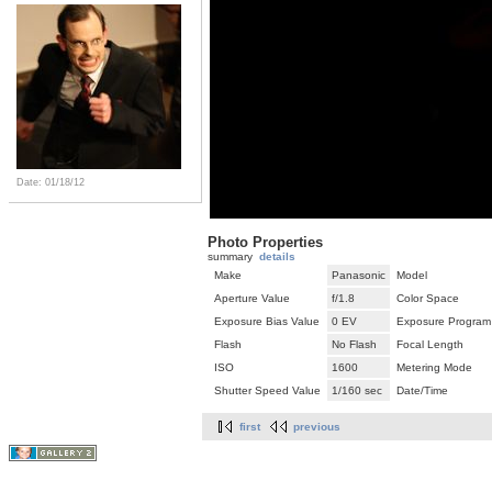
Date: 01/18/12
Photo Properties
summary
details
Make
Panasonic
Model
Aperture Value
f/1.8
Color Space
Exposure Bias Value
0 EV
Exposure Program
Flash
No Flash
Focal Length
ISO
1600
Metering Mode
Shutter Speed Value
1/160 sec
Date/Time
first
previous