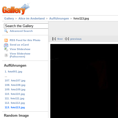
Gallery
Alice im Anderland
Aufführungen
foto113.jpg
Advanced Search
first
previous
RSS Feed for this Photo
Send as eCard
View Slideshow
View Slideshow
(Fullscreen)
Aufführungen
1. foto001.jpg
...
107. foto107.jpg
108. foto108.jpg
109. foto109.jpg
110. foto110.jpg
111. foto111.jpg
112. foto112.jpg
113. foto113.jpg
Random Image