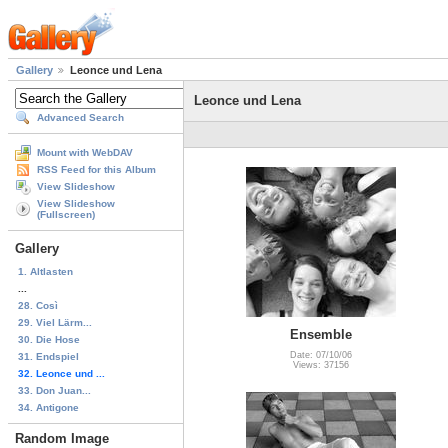
Gallery
Leonce und Lena
Leonce und Lena
Advanced Search
Mount with WebDAV
RSS Feed for this Album
View Slideshow
View Slideshow
(Fullscreen)
Gallery
1. Altlasten
...
28. Così
29. Viel Lärm...
Ensemble
30. Die Hose
Date: 07/10/06
31. Endspiel
Views: 37156
32. Leonce und ...
33. Don Juan...
34. Antigone
Random Image