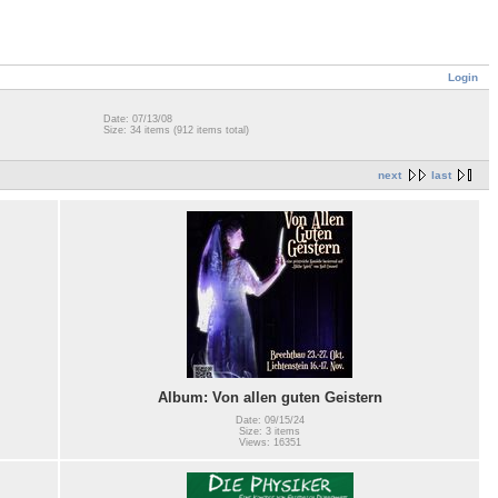
Login
Date: 07/13/08
Size: 34 items (912 items total)
next
last
Album: Von allen guten Geistern
Date: 09/15/24
Size: 3 items
Views: 16351