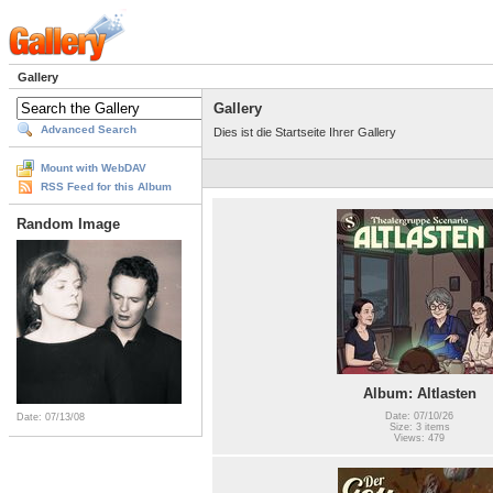
Gallery
Gallery
Advanced Search
Dies ist die Startseite Ihrer Gallery
Mount with WebDAV
RSS Feed for this Album
Random Image
Album: Altlasten
Date: 07/10/26
Date: 07/13/08
Size: 3 items
Views: 479