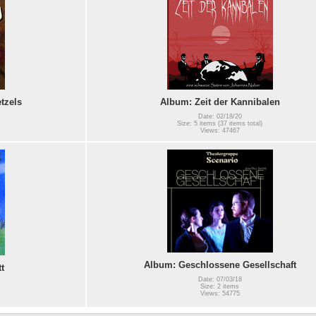
tzels
Album: Zeit der Kannibalen
Date: 02/18/20
Size: 5 items (37 items total)
Views: 47467
Album: Geschlossene Gesellschaft
t
Date: 07/03/18
Size: 2 items
Views: 54775