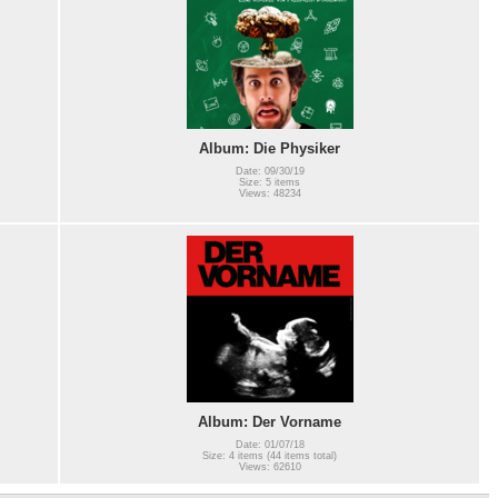
Album: Die Physiker
Date: 09/30/19
Size: 5 items
Views: 48234
Album: Der Vorname
Date: 01/07/18
Size: 4 items (44 items total)
Views: 62610