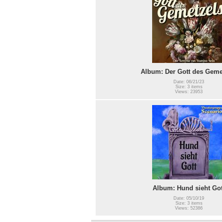
Album: Der Gott des Geme
Date: 06/21/23
Size: 3 items
Views: 23953
Album: Hund sieht Got
Date: 05/10/19
Size: 3 items
Views: 52386