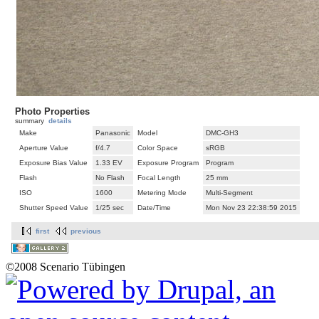
Photo Properties
summary
details
Make
Panasonic
Model
DMC-GH3
Aperture Value
f/4.7
Color Space
sRGB
Exposure Bias Value
1.33 EV
Exposure Program
Program
Flash
No Flash
Focal Length
25 mm
ISO
1600
Metering Mode
Multi-Segment
Shutter Speed Value
1/25 sec
Date/Time
Mon Nov 23 22:38:59 2015
first
previous
©2008 Scenario Tübingen