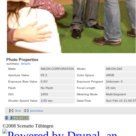
Photo Properties
summary
details
Make
NIKON CORPORATION
Model
NIKON D40
Aperture Value
f/5.3
Color Space
sRGB
Exposure Bias Value
0 EV
Exposure Program
Unknown: 0
Flash
No Flash
Focal Length
45 mm
ISO
1600
Metering Mode
Multi-Segment
Shutter Speed Value
1/20 sec
Date/Time
Sun Feb 10 21:06:5
first
previous
©2008 Scenario Tübingen