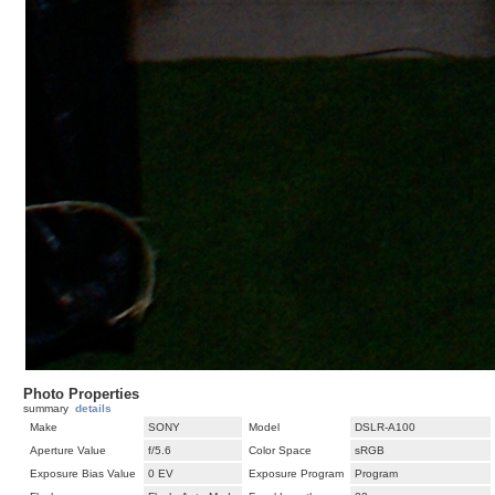
Photo Properties
summary
details
Make
SONY
Model
DSLR-A100
Aperture Value
f/5.6
Color Space
sRGB
Exposure Bias Value
0 EV
Exposure Program
Program