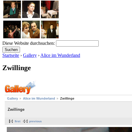
Diese Website durchsuchen:
Startseite
›
Gallery
›
Alice im Wunderland
Zwillinge
Gallery
Alice im Wunderland
Zwillinge
Zwillinge
first
previous