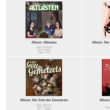
Album: Altlasten
Album: Der
Date: 07/10/26
Size: 3 items
Views: 520
Album: Der Gott des Gemetzels
Album:
Date: 06/21/23
Size: 3 items
Size