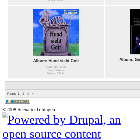
Views: 23991
Album: Ge
Album: Hund sieht Gott
Date: 05/10/19
Size: 3 items
Views: 52434
Page:
1
2
3
4
©2008 Scenario Tübingen