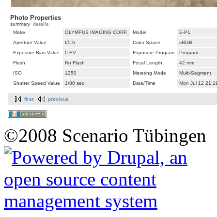
Photo Properties
summary
details
Make
OLYMPUS IMAGING CORP.
Model
E-P1
Aperture Value
f/5.6
Color Space
sRGB
Exposure Bias Value
0 EV
Exposure Program
Program
Flash
No Flash
Focal Length
42 mm
ISO
1250
Metering Mode
Multi-Segment
Shutter Speed Value
1/80 sec
Date/Time
Mon Jul 12 21:1
first
previous
©2008 Scenario Tübingen