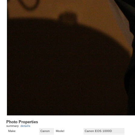
Photo Properties
summary
details
Make
Canon
Model
Canon EOS 1000D