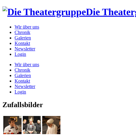
Die Theate
Wir über uns
Chronik
Galerien
Kontakt
Newsletter
Login
Wir über uns
Chronik
Galerien
Kontakt
Newsletter
Login
Zufallsbilder