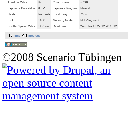
Aperture Value
f/4
Color Space
sRGB
Exposure Bias Value
0 EV
Exposure Program
Manual
Flash
No Flash
Focal Length
75 mm
ISO
1600
Metering Mode
Multi-Segment
Shutter Speed Value
1/60 sec
Date/Time
Wed Jan 18 22:12:20 2012
first
previous
©2008 Scenario Tübingen