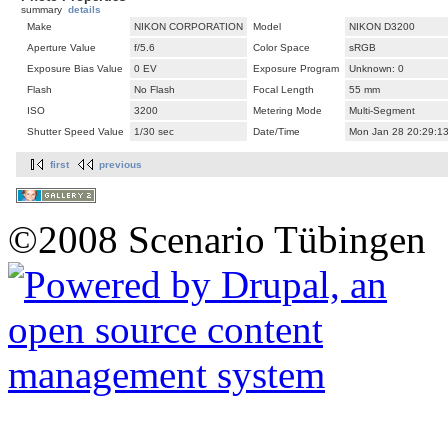
summary
details
Make
NIKON CORPORATION
Model
NIKON D3200
Aperture Value
f/5.6
Color Space
sRGB
Exposure Bias Value
0 EV
Exposure Program
Unknown: 0
Flash
No Flash
Focal Length
55 mm
ISO
3200
Metering Mode
Multi-Segment
Shutter Speed Value
1/30 sec
Date/Time
Mon Jan 28 20:29:1
first
previous
©2008 Scenario Tübingen