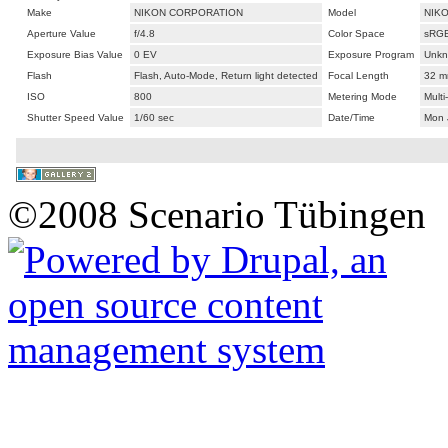
Make
NIKON CORPORATION
Model
NIKO
Aperture Value
f/4.8
Color Space
sRG
Exposure Bias Value
0 EV
Exposure Program
Unkn
Flash
Flash, Auto-Mode, Return light detected
Focal Length
32 
ISO
800
Metering Mode
Mult
Shutter Speed Value
1/60 sec
Date/Time
Mon 
©2008 Scenario Tübingen