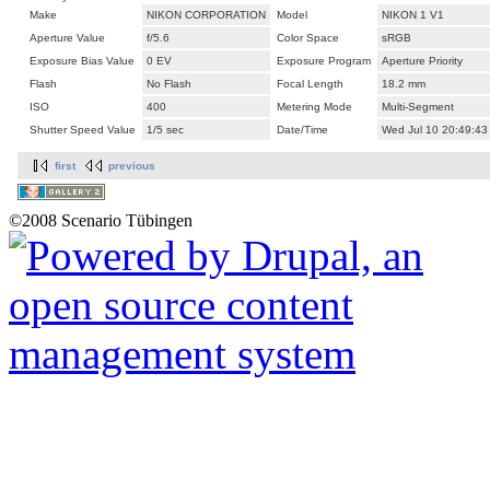
Make
NIKON CORPORATION
Model
NIKON 1 V1
Aperture Value
f/5.6
Color Space
sRGB
Exposure Bias Value
0 EV
Exposure Program
Aperture Priority
Flash
No Flash
Focal Length
18.2 mm
ISO
400
Metering Mode
Multi-Segment
Shutter Speed Value
1/5 sec
Date/Time
Wed Jul 10 20:49:43
first
previous
©2008 Scenario Tübingen