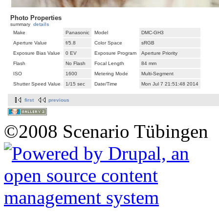
Photo Properties
summary
details
Make
Panasonic
Model
DMC-GH3
Aperture Value
f/5.8
Color Space
sRGB
Exposure Bias Value
0 EV
Exposure Program
Aperture Priority
Flash
No Flash
Focal Length
84 mm
ISO
1600
Metering Mode
Multi-Segment
Shutter Speed Value
1/15 sec
Date/Time
Mon Jul 7 21:51:48 2014
first
previous
©2008 Scenario Tübingen