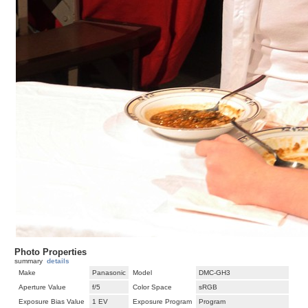
Photo Properties
summary
details
Make
Panasonic
Model
DMC-GH3
Aperture Value
f/5
Color Space
sRGB
Exposure Bias Value
1 EV
Exposure Program
Program