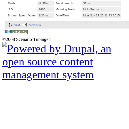
Flash
No Flash
Focal Length
32 mm
ISO
1600
Metering Mode
Multi-Segment
Shutter Speed Value
1/30 sec
Date/Time
Mon Nov 23 22:11:43 2015
first
previous
©2008 Scenario Tübingen