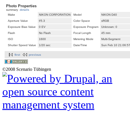
Photo Properties
summary
details
Make
NIKON CORPORATION
Model
NIKON D40
Aperture Value
f/5.3
Color Space
sRGB
Exposure Bias Value
0 EV
Exposure Program
Unknown: 0
Flash
No Flash
Focal Length
45 mm
ISO
1600
Metering Mode
Multi-Segment
Shutter Speed Value
1/20 sec
Date/Time
Sun Feb 10 21:06:5
first
previous
©2008 Scenario Tübingen