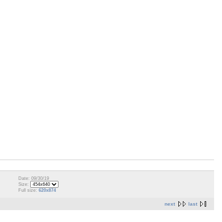
Date: 09/30/19
Size:
Full size:
620x874
next
last