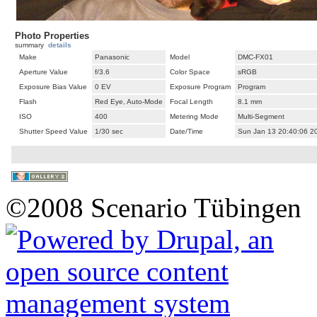
Photo Properties
summary
details
Make
Panasonic
Model
DMC-FX01
Aperture Value
f/3.6
Color Space
sRGB
Exposure Bias Value
0 EV
Exposure Program
Program
Flash
Red Eye, Auto-Mode
Focal Length
8.1 mm
ISO
400
Metering Mode
Multi-Segment
Shutter Speed Value
1/30 sec
Date/Time
Sun Jan 13 20:40:06 2
©2008 Scenario Tübingen