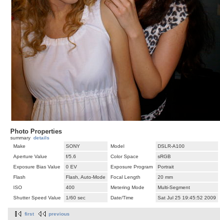
Photo Properties
summary
details
Make
SONY
Model
DSLR-A100
Aperture Value
f/5.6
Color Space
sRGB
Exposure Bias Value
0 EV
Exposure Program
Portrait
Flash
Flash, Auto-Mode
Focal Length
20 mm
ISO
400
Metering Mode
Multi-Segment
Shutter Speed Value
1/60 sec
Date/Time
Sat Jul 25 19:45:52 2009
first
previous