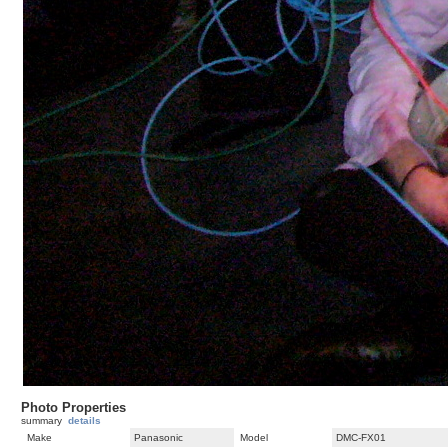
Photo Properties
summary
details
Make
Panasonic
Model
DMC-FX01