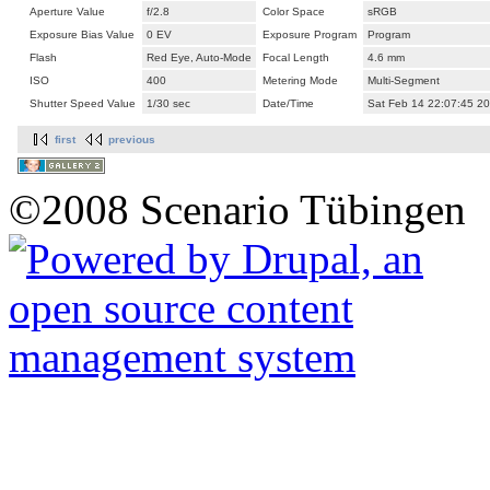
Aperture Value
f/2.8
Color Space
sRGB
Exposure Bias Value
0 EV
Exposure Program
Program
Flash
Red Eye, Auto-Mode
Focal Length
4.6 mm
ISO
400
Metering Mode
Multi-Segment
Shutter Speed Value
1/30 sec
Date/Time
Sat Feb 14 22:07:45 2
first
previous
©2008 Scenario Tübingen