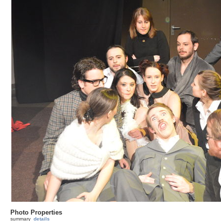
Photo Properties
summary
details