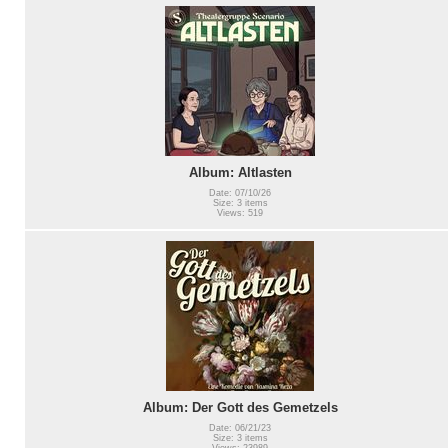
Album: Altlasten
Date: 07/10/26
Size: 3 items
Views: 519
Album: Der Gott des Gemetzels
Date: 06/21/23
Size: 3 items