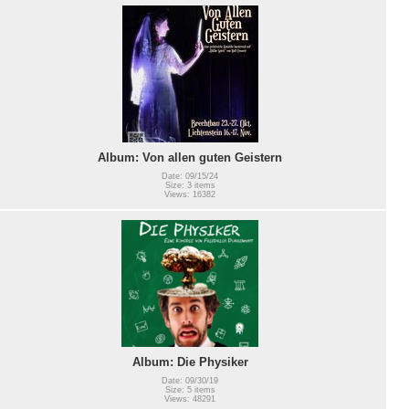
Album: Von allen guten Geistern
Date: 09/15/24
Size: 3 items
Views: 16382
Album: Die Physiker
Date: 09/30/19
Size: 5 items
Views: 48291