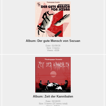
Album: Der gute Mensch von Sezuan
Date: 01/09/26
Size: 3 items
Views: 4339
Album: Zeit der Kannibalen
Date: 02/18/20
Size: 5 items (37 items total)