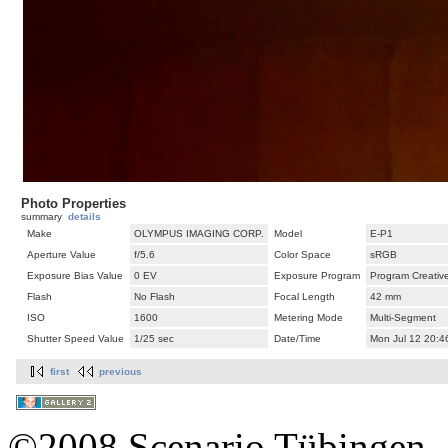
Photo Properties
summary
details
Make
OLYMPUS IMAGING CORP.
Model
E-P1
Aperture Value
f/5.6
Color Space
sRGB
Exposure Bias Value
0 EV
Exposure Program
Program Creativ
Flash
No Flash
Focal Length
42 mm
ISO
1600
Metering Mode
Multi-Segment
Shutter Speed Value
1/25 sec
Date/Time
Mon Jul 12 20:4
first
previous
©2008 Scenario Tübingen