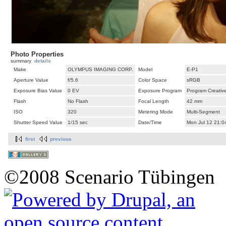
Photo Properties
summary
details
Make
OLYMPUS IMAGING CORP.
Model
E-P1
Aperture Value
f/5.6
Color Space
sRGB
Exposure Bias Value
0 EV
Exposure Program
Program Creativ
Flash
No Flash
Focal Length
42 mm
ISO
320
Metering Mode
Multi-Segment
Shutter Speed Value
1/15 sec
Date/Time
Mon Jul 12 21:0
first
previous
©2008 Scenario Tübingen