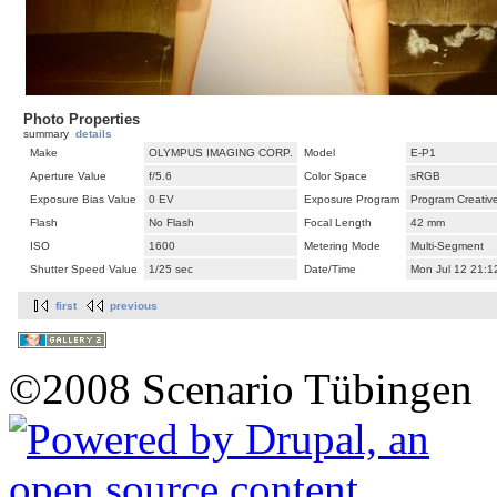
Photo Properties
summary
details
Make
OLYMPUS IMAGING CORP.
Model
E-P1
Aperture Value
f/5.6
Color Space
sRGB
Exposure Bias Value
0 EV
Exposure Program
Program Creativ
Flash
No Flash
Focal Length
42 mm
ISO
1600
Metering Mode
Multi-Segment
Shutter Speed Value
1/25 sec
Date/Time
Mon Jul 12 21:1
first
previous
©2008 Scenario Tübingen