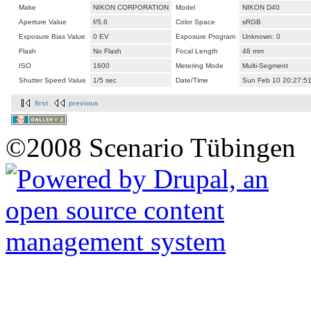
Make
NIKON CORPORATION
Model
NIKON D40
Aperture Value
f/5.6
Color Space
sRGB
Exposure Bias Value
0 EV
Exposure Program
Unknown: 0
Flash
No Flash
Focal Length
48 mm
ISO
1600
Metering Mode
Multi-Segment
Shutter Speed Value
1/5 sec
Date/Time
Sun Feb 10 20:27:5
first
previous
©2008 Scenario Tübingen