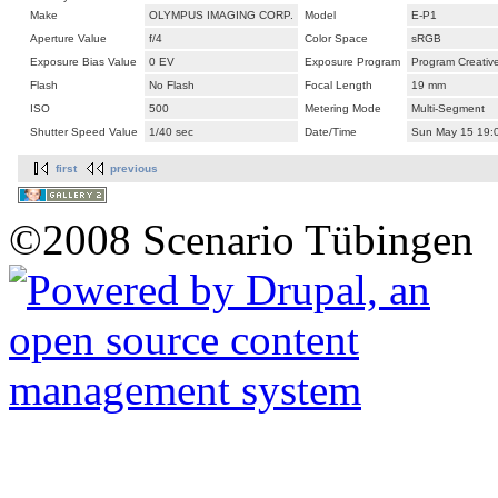
Make
OLYMPUS IMAGING CORP.
Model
E-P1
Aperture Value
f/4
Color Space
sRGB
Exposure Bias Value
0 EV
Exposure Program
Program Creativ
Flash
No Flash
Focal Length
19 mm
ISO
500
Metering Mode
Multi-Segment
Shutter Speed Value
1/40 sec
Date/Time
Sun May 15 19:
first
previous
©2008 Scenario Tübingen