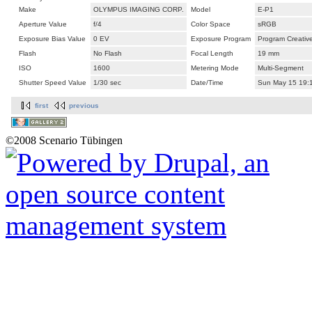
Make
OLYMPUS IMAGING CORP.
Model
E-P1
Aperture Value
f/4
Color Space
sRGB
Exposure Bias Value
0 EV
Exposure Program
Program Creativ
Flash
No Flash
Focal Length
19 mm
ISO
1600
Metering Mode
Multi-Segment
Shutter Speed Value
1/30 sec
Date/Time
Sun May 15 19:
first
previous
©2008 Scenario Tübingen