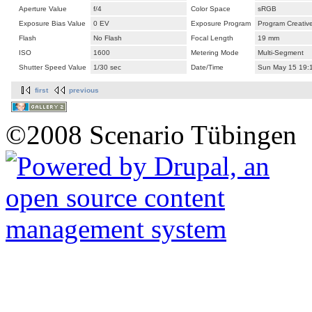
Aperture Value
f/4
Color Space
sRGB
Exposure Bias Value
0 EV
Exposure Program
Program Creativ
Flash
No Flash
Focal Length
19 mm
ISO
1600
Metering Mode
Multi-Segment
Shutter Speed Value
1/30 sec
Date/Time
Sun May 15 19:
first
previous
©2008 Scenario Tübingen