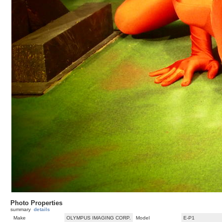
Photo Properties
summary
details
Make
OLYMPUS IMAGING CORP.
Model
E-P1