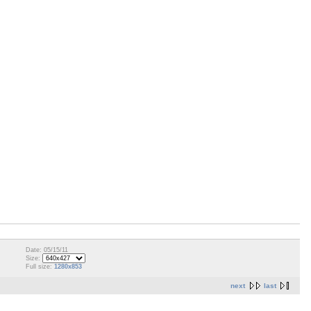
Date: 05/15/11
Size:
Full size:
1280x853
next
last