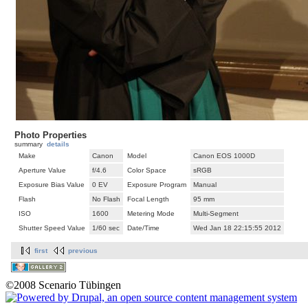
Photo Properties
summary
details
Make
Canon
Model
Canon EOS 1000D
Aperture Value
f/4.6
Color Space
sRGB
Exposure Bias Value
0 EV
Exposure Program
Manual
Flash
No Flash
Focal Length
95 mm
ISO
1600
Metering Mode
Multi-Segment
Shutter Speed Value
1/60 sec
Date/Time
Wed Jan 18 22:15:55 2012
first
previous
©2008 Scenario Tübingen