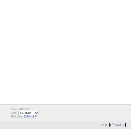
Date: 01/18/12
Size:
Full size:
1296x1944
next
last