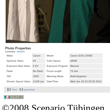
Photo Properties
summary
details
Make
Canon
Model
Canon EOS 1000D
Aperture Value
f/4
Color Space
sRGB
Exposure Bias Value
0 EV
Exposure Program
Manual
Flash
No Flash
Focal Length
75 mm
ISO
1600
Metering Mode
Multi-Segment
Shutter Speed Value
1/100 sec
Date/Time
Wed Jan 18 22:25:30 2012
first
previous
©2008 Scenario Tübingen