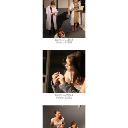
Date: 07/13/14
Views: 34804
Date: 07/07/14
Views: 33591