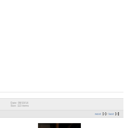
Date: 08/10/14
Size: 113 items
next
last