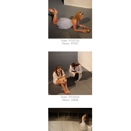
Date: 07/07/14
Views: 87547
Date: 07/13/14
Views: 31946