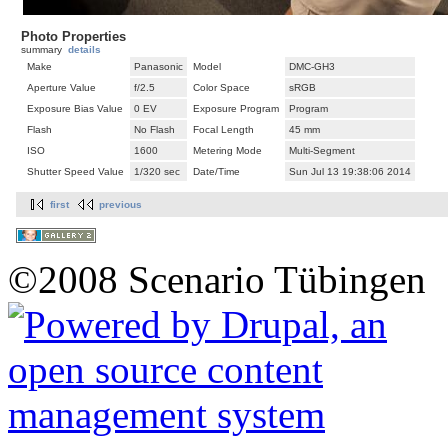
Photo Properties
summary
details
Make
Panasonic
Model
DMC-GH3
Aperture Value
f/2.5
Color Space
sRGB
Exposure Bias Value
0 EV
Exposure Program
Program
Flash
No Flash
Focal Length
45 mm
ISO
1600
Metering Mode
Multi-Segment
Shutter Speed Value
1/320 sec
Date/Time
Sun Jul 13 19:38:06 2014
first
previous
©2008 Scenario Tübingen