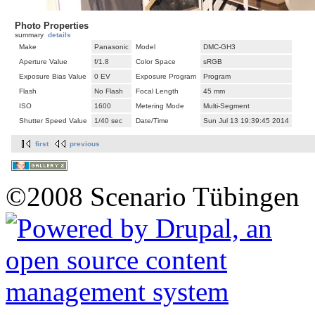
Photo Properties
summary
details
Make
Panasonic
Model
DMC-GH3
Aperture Value
f/1.8
Color Space
sRGB
Exposure Bias Value
0 EV
Exposure Program
Program
Flash
No Flash
Focal Length
45 mm
ISO
1600
Metering Mode
Multi-Segment
Shutter Speed Value
1/40 sec
Date/Time
Sun Jul 13 19:39:45 2014
first
previous
©2008 Scenario Tübingen