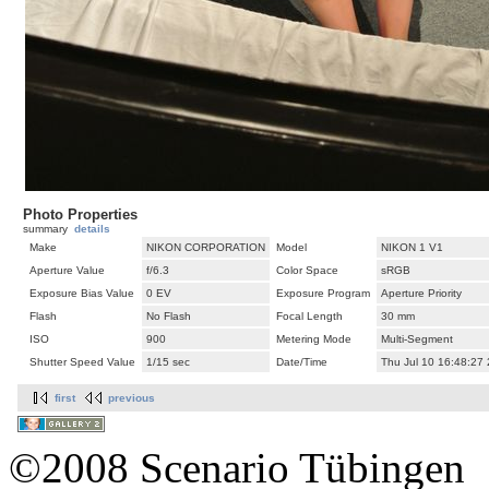
Photo Properties
summary
details
Make
NIKON CORPORATION
Model
NIKON 1 V1
Aperture Value
f/6.3
Color Space
sRGB
Exposure Bias Value
0 EV
Exposure Program
Aperture Priority
Flash
No Flash
Focal Length
30 mm
ISO
900
Metering Mode
Multi-Segment
Shutter Speed Value
1/15 sec
Date/Time
Thu Jul 10 16:48:27
first
previous
©2008 Scenario Tübingen