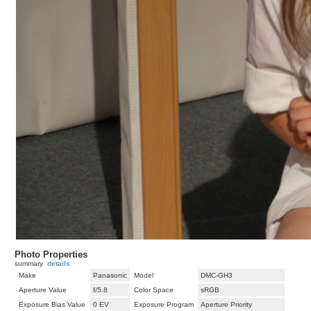
Photo Properties
summary
details
Make
Panasonic
Model
DMC-GH3
Aperture Value
f/5.8
Color Space
sRGB
Exposure Bias Value
0 EV
Exposure Program
Aperture Priority