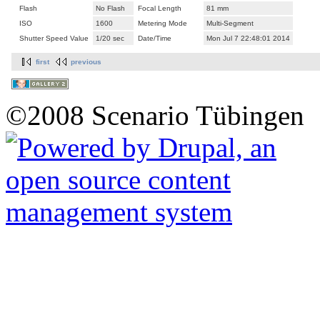
Flash
No Flash
Focal Length
81 mm
ISO
1600
Metering Mode
Multi-Segment
Shutter Speed Value
1/20 sec
Date/Time
Mon Jul 7 22:48:01 2014
first
previous
©2008 Scenario Tübingen