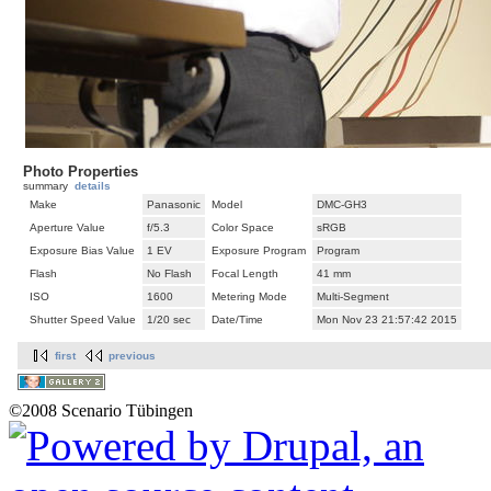
Photo Properties
summary
details
Make
Panasonic
Model
DMC-GH3
Aperture Value
f/5.3
Color Space
sRGB
Exposure Bias Value
1 EV
Exposure Program
Program
Flash
No Flash
Focal Length
41 mm
ISO
1600
Metering Mode
Multi-Segment
Shutter Speed Value
1/20 sec
Date/Time
Mon Nov 23 21:57:42 2015
first
previous
©2008 Scenario Tübingen