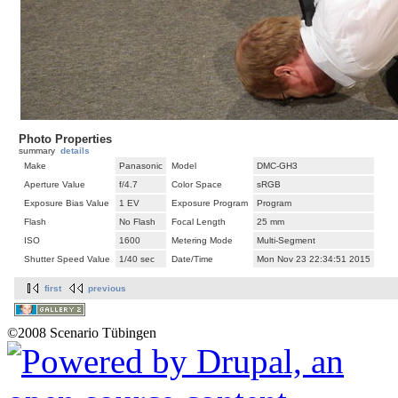
Photo Properties
summary
details
Make
Panasonic
Model
DMC-GH3
Aperture Value
f/4.7
Color Space
sRGB
Exposure Bias Value
1 EV
Exposure Program
Program
Flash
No Flash
Focal Length
25 mm
ISO
1600
Metering Mode
Multi-Segment
Shutter Speed Value
1/40 sec
Date/Time
Mon Nov 23 22:34:51 2015
first
previous
©2008 Scenario Tübingen