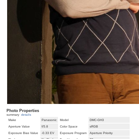
Photo Properties
summary
details
Make
Panasonic
Model
DMC-GH3
Aperture Value
f/5.8
Color Space
sRGB
Exposure Bias Value
-0.33 EV
Exposure Program
Aperture Priority