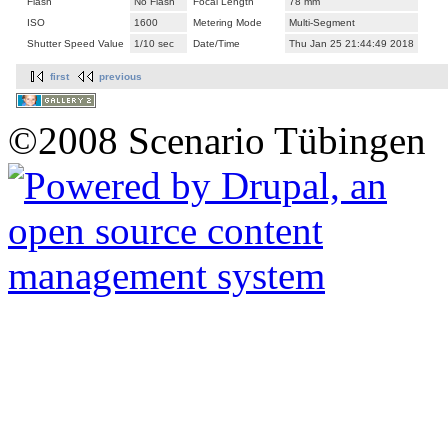
Flash
No Flash
Focal Length
78 mm
ISO
1600
Metering Mode
Multi-Segment
Shutter Speed Value
1/10 sec
Date/Time
Thu Jan 25 21:44:49 2018
first
previous
©2008 Scenario Tübingen