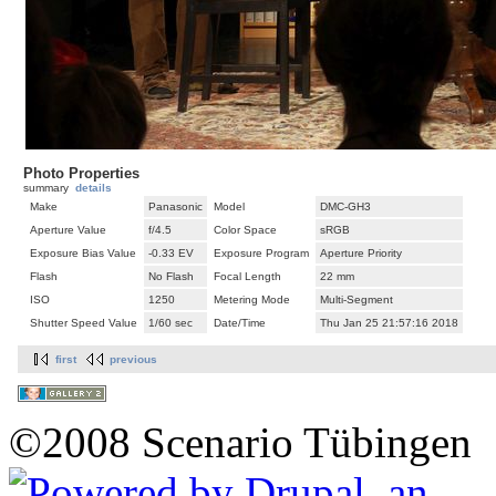
Photo Properties
summary
details
Make
Panasonic
Model
DMC-GH3
Aperture Value
f/4.5
Color Space
sRGB
Exposure Bias Value
-0.33 EV
Exposure Program
Aperture Priority
Flash
No Flash
Focal Length
22 mm
ISO
1250
Metering Mode
Multi-Segment
Shutter Speed Value
1/60 sec
Date/Time
Thu Jan 25 21:57:16 2018
first
previous
©2008 Scenario Tübingen