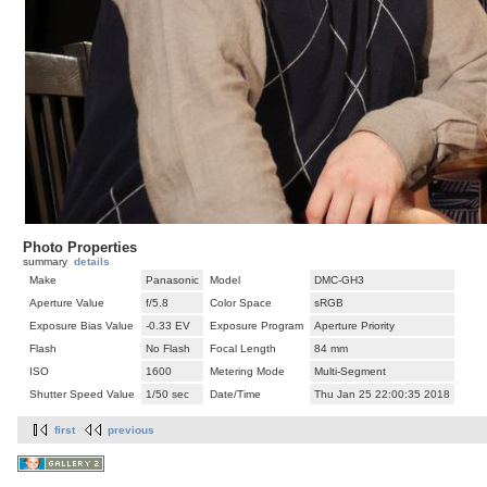
Photo Properties
summary
details
Make
Panasonic
Model
DMC-GH3
Aperture Value
f/5.8
Color Space
sRGB
Exposure Bias Value
-0.33 EV
Exposure Program
Aperture Priority
Flash
No Flash
Focal Length
84 mm
ISO
1600
Metering Mode
Multi-Segment
Shutter Speed Value
1/50 sec
Date/Time
Thu Jan 25 22:00:35 2018
first
previous