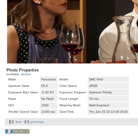
Photo Properties
summary
details
Make
Panasonic
Model
DMC-GH3
Aperture Value
f/5.8
Color Space
sRGB
Exposure Bias Value
-0.33 EV
Exposure Program
Aperture Priority
Flash
No Flash
Focal Length
78 mm
ISO
1600
Metering Mode
Multi-Segment
Shutter Speed Value
1/160 sec
Date/Time
Thu Jan 25 22:13:48 2018
first
previous