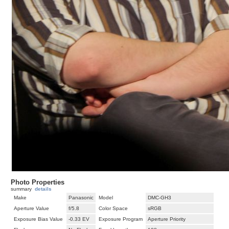
Photo Properties
summary
details
Make
Panasonic
Model
DMC-GH3
Aperture Value
f/5.8
Color Space
sRGB
Exposure Bias Value
-0.33 EV
Exposure Program
Aperture Priority