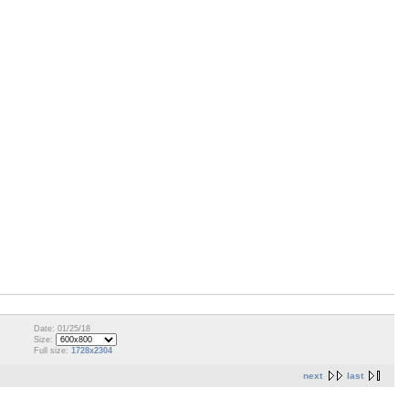
Date: 01/25/18
Size:
Full size:
1728x2304
next
last