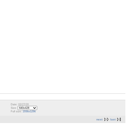
Date: 02/27/20
Size:
Full size:
1936x1296
next
last