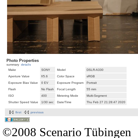
Photo Properties
summary
details
Make
SONY
Model
DSLR-A330
Aperture Value
f/5.6
Color Space
sRGB
Exposure Bias Value
0 EV
Exposure Program
Portrait
Flash
No Flash
Focal Length
55 mm
ISO
400
Metering Mode
Multi-Segment
Shutter Speed Value
1/30 sec
Date/Time
Thu Feb 27 21:28:47 2020
first
previous
©2008 Scenario Tübingen