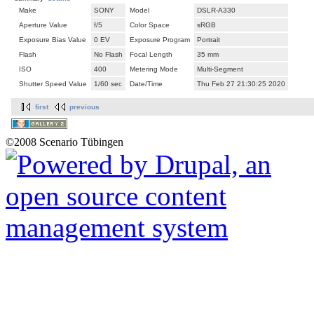
Make
SONY
Model
DSLR-A330
Aperture Value
f/5
Color Space
sRGB
Exposure Bias Value
0 EV
Exposure Program
Portrait
Flash
No Flash
Focal Length
35 mm
ISO
400
Metering Mode
Multi-Segment
Shutter Speed Value
1/60 sec
Date/Time
Thu Feb 27 21:30:25 2020
first
previous
©2008 Scenario Tübingen