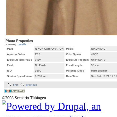
Photo Properties
summary
details
Make
NIKON CORPORATION
Model
NIKON D40
Aperture Value
f/5.6
Color Space
sRGB
Exposure Bias Value
0 EV
Exposure Program
Unknown: 0
Flash
No Flash
Focal Length
55 mm
ISO
1600
Metering Mode
Multi-Segment
Shutter Speed Value
1/200 sec
Date/Time
Sun Feb 10 21:19:1
first
previous
©2008 Scenario Tübingen