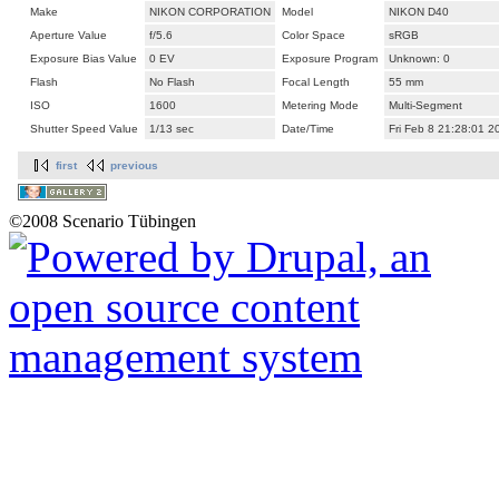
Make
NIKON CORPORATION
Model
NIKON D40
Aperture Value
f/5.6
Color Space
sRGB
Exposure Bias Value
0 EV
Exposure Program
Unknown: 0
Flash
No Flash
Focal Length
55 mm
ISO
1600
Metering Mode
Multi-Segment
Shutter Speed Value
1/13 sec
Date/Time
Fri Feb 8 21:28:01 2
first
previous
©2008 Scenario Tübingen