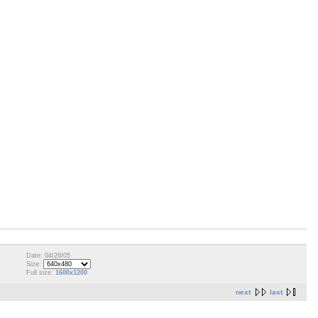
Date: 04/26/05
Size:
Full size:
1600x1200
next
last