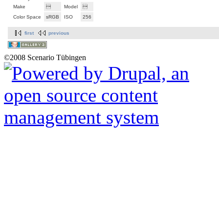
Make

Model

Color Space
sRGB
ISO
256
first
previous
©2008 Scenario Tübingen